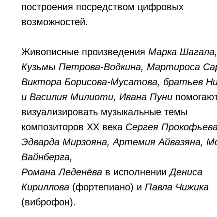
построения посредством цифровых
возможностей.
Живописные произведения
Марка Шагала
Кузьмы Петрова-Водкина, Мартироса Са
Виктора Борисова-Мусатова, братьев Н
и Василия Милиоти, Ивана Пуни
помогаю
визуализировать музыкальные темы
композиторов XX века
Сергея Прокофьева
Эдварда Мирзояна, Артемия Айвазяна, М
Вайнберга,
Романа Леденёва
в исполнении
Дениса
Кириллова
(фортепиано) и
Павла Чижика
(виброфон).