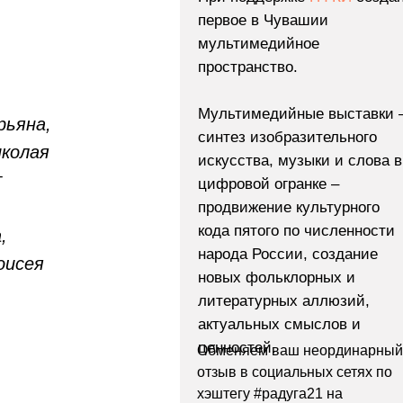
первое в Чувашии
мультимедийное
пространство.
,
Мультимедийные выставки 
рьяна,
синтез изобразительного
иколая
искусства, музыки и слова в
т
цифровой огранке –
продвижение культурного
кода пятого по численности
,
народа России, создание
оисея
новых фольклорных и
литературных аллюзий,
актуальных смыслов и
ценностей.
Обменяем ваш неординарный
отзыв в социальных сетях по
хэштегу #радуга21 на