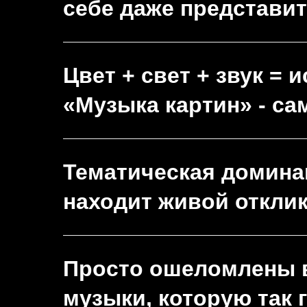
себе даже представит
Цвет + свет + звук = 
«Музыка картин» - са
Тематическая домина
находит живой откли
Просто ошеломлены в
музыки, которую так