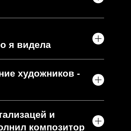
о я видела
ние художников -
тализацей и
полнил композитор