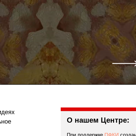
идеях
О нашем Центре:
ьное
При поддержке
ПФКИ
созда