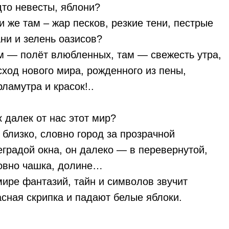
дто невесты, яблони?
и же там – жар песков, резкие тени, пестрые
ани и зелень оазисов?
м — полёт влюбленных, там — свежесть утра,
сход нового мира, рожденного из пены,
рламутра и красок!..
к далек от нас этот мир?
 близко, словно город за прозрачной
еградой окна, он далеко — в перевернутой,
овно чашка, долине…
мире фантазий, тайн и символов звучит
асная скрипка и падают белые яблоки.