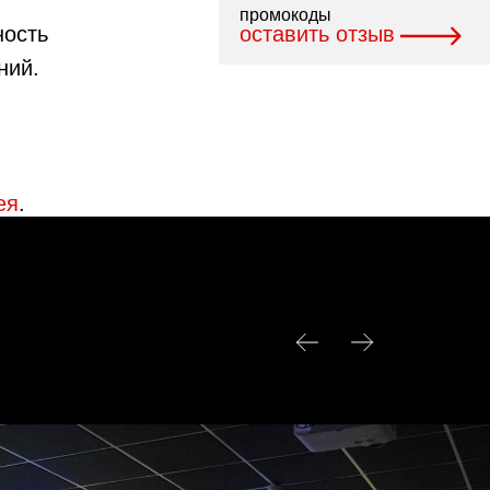
промокоды
ность
оставить отзыв
ний.
ея
.